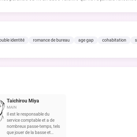
ouble identité
romance de bureau
age gap
cohabitation
Taichirou Miya
MAIN
Il est le responsable du
service comptable et a de
nombreux passe-temps, tels
que jouer de la basse et