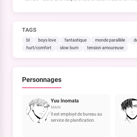
TAGS
bl
boys love
fantastique
monde parallèle
d
hurt/comfort
slow burn
tension amoureuse
Personnages
Yuu Inomata
MAIN
Il est employé de bureau au
service de planification.