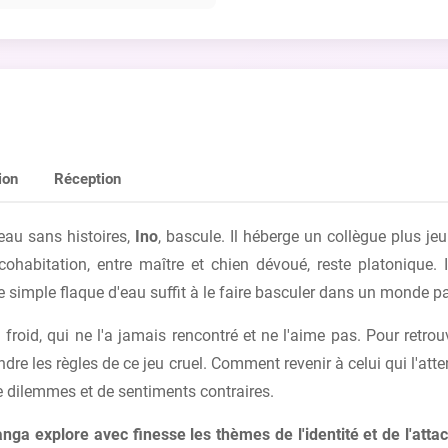
concevoir des chemises.
ion
Réception
reau sans histoires,
Ino
, bascule. Il héberge un collègue plus je
habitation, entre maître et chien dévoué, reste platonique. 
e simple flaque d'eau suffit à le faire basculer dans un monde pa
roid, qui ne l'a jamais rencontré et ne l'aime pas. Pour retro
re les règles de ce jeu cruel. Comment revenir à celui qui l'atten
e dilemmes et de sentiments contraires.
nga explore avec finesse les thèmes de l'identité et de l'atta