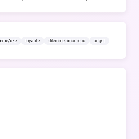
seme/uke
loyauté
dilemme amoureux
angst