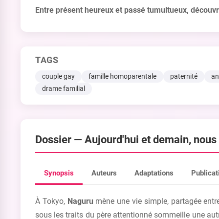
Entre présent heureux et passé tumultueux, découvre
TAGS
couple gay
famille homoparentale
paternité
an
drame familial
Dossier —
Aujourd'hui et demain, nou
Synopsis
Auteurs
Adaptations
Publicat
À Tokyo,
Naguru
mène une vie simple, partagée entr
sous les traits du père attentionné sommeille une aut