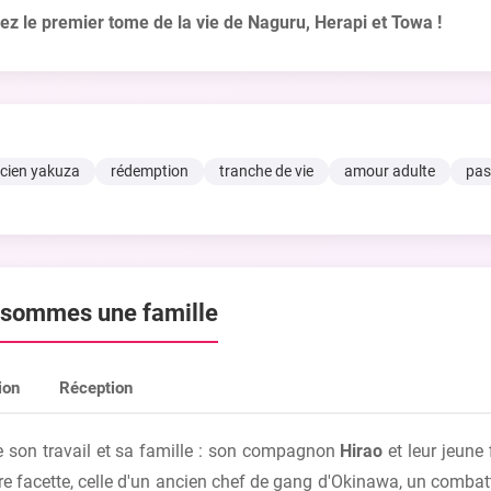
z le premier tome de la vie de Naguru, Herapi et Towa !
cien yakuza
rédemption
tranche de vie
amour adulte
pas
s sommes une famille
ion
Réception
e son travail et sa famille : son compagnon
Hirao
et leur jeune 
re facette, celle d'un ancien chef de gang d'Okinawa, un combatta