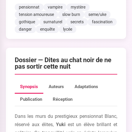
pensionnat
vampire
mystère
tension amoureuse
slow burn
seme/uke
gothique
surnaturel
secrets
fascination
danger
enquête
lycée
Dossier —
Dites au chat noir de ne
pas sortir cette nuit
Synopsis
Auteurs
Adaptations
Publication
Réception
Dans les murs du prestigieux pensionnat Blanc,
réservé aux élites,
Yuki
est un élève brillant et