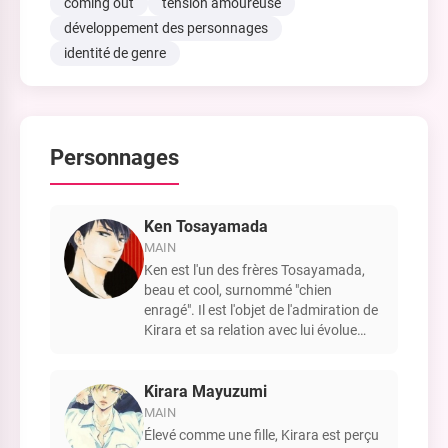
coming out
tension amoureuse
développement des personnages
identité de genre
Personnages
Ken Tosayamada
MAIN
Ken est l'un des frères Tosayamada,
beau et cool, surnommé "chien
enragé". Il est l'objet de l'admiration de
Kirara et sa relation avec lui évolue
d'une amitié à une romance complexe.
Kirara Mayuzumi
MAIN
Élevé comme une fille, Kirara est perçu