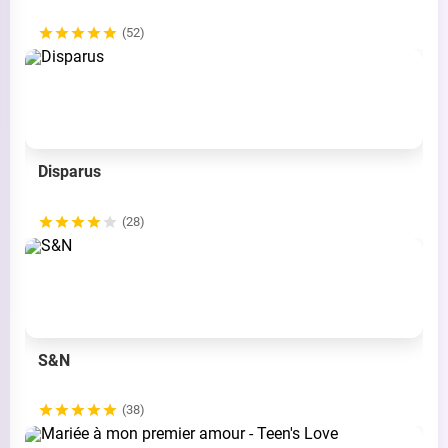
(52)
Disparus
(28)
S&N
(38)