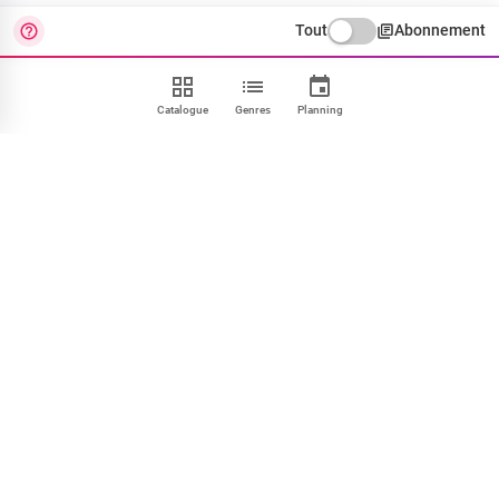
Tout
Abonnement
Catalogue
Genres
Planning
Contact
FAQ
CGU
Confidentialité
Cookies
Mentions
Paramétrer
NOUS SUIVRE
Facebook
X
Instagram