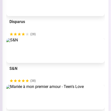
Disparus
(28)
S&N
(38)