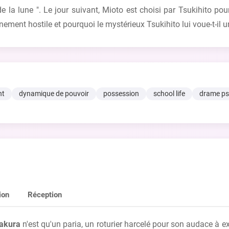
la lune ". Le jour suivant, Mioto est choisi par Tsukihito pour ê
ement hostile et pourquoi le mystérieux Tsukihito lui voue-t-il un
nt
dynamique de pouvoir
possession
school life
drame ps
ion
Réception
akura
n'est qu'un paria, un roturier harcelé pour son audace à e