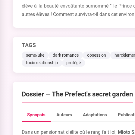
élève à la beauté envoûtante surnommé " le Prince de 
autres élèves ! Comment survivra-t-il dans cet environn
TAGS
seme/uke
dark romance
obsession
harcèleme
toxic relationship
protégé
Dossier —
The Prefect's secret garden
Synopsis
Auteurs
Adaptations
Publicat
Dans un pensionnat d'élite où le rang fait loi,
Mioto S