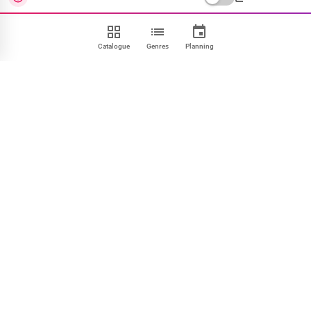
Catalogue
Genres
Planning
Contact
FAQ
CGU
Confidentialité
Cookies
Mentions
Paramétrer
NOUS SUIVRE
Facebook
X
Instagram