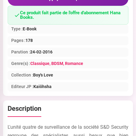
Ce produit fait partie de l'offre d'abonnement Hana
Books.
Type :
E-Book
Pages :
178
Parution :
24-02-2016
Genre(s) :
Classique
, BDSM
, Romance
Collection :
Boy's Love
Editeur JP :
Kaiôhsha
Description
L'unité quatre de surveillance de la société S&D Security
regroupe des spécialistes aussi beaux que bien