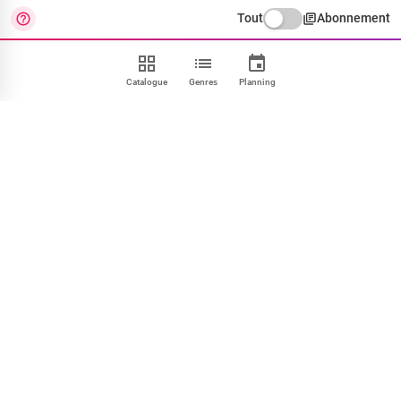
Tout
Abonnement
Catalogue
Genres
Planning
Contact
FAQ
CGU
Confidentialité
Cookies
Mentions
Paramétrer
NOUS SUIVRE
Facebook
X
Instagram