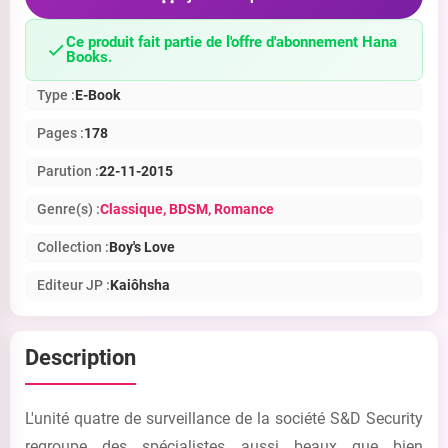
Ce produit fait partie de l'offre d'abonnement Hana
Books.
Type :
E-Book
Pages :
178
Parution :
22-11-2015
Genre(s) :
Classique
, BDSM
, Romance
Collection :
Boy's Love
Editeur JP :
Kaiôhsha
Description
L'unité quatre de surveillance de la société S&D Security
regroupe des spécialistes aussi beaux que bien