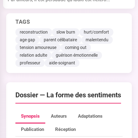
TAGS
reconstruction
slow burn
hurt/comfort
age gap
parent célibataire
malentendu
tension amoureuse
coming out
relation adulte
guérison émotionnelle
professeur
aide-soignant
Dossier —
La forme des sentiments
Synopsis
Auteurs
Adaptations
Publication
Réception