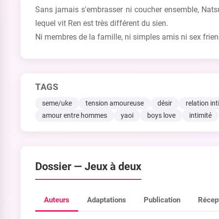
Sans jamais s'embrasser ni coucher ensemble, Natsuk
lequel vit Ren est très différent du sien.
Ni membres de la famille, ni simples amis ni sex frien
TAGS
seme/uke
tension amoureuse
désir
relation in
amour entre hommes
yaoi
boys love
intimité
Dossier —
Jeux à deux
Auteurs
Adaptations
Publication
Récep