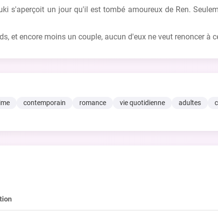
i s'aperçoit un jour qu'il est tombé amoureux de Ren. Seulem
ds, et encore moins un couple, aucun d'eux ne veut renoncer à ce
time
contemporain
romance
vie quotidienne
adultes
c
tion