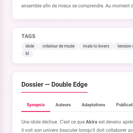
ensemble afin de mieux se comprendre. Au moment de pa
TAGS
idole
créateur de mode
rivals to lovers
tension
bl
Dossier —
Double Edge
Synopsis
Auteurs
Adaptations
Publicat
Une idole déchue. C'est ce que
Akira
est devenu après
il voit son univers basculer lorsqu'il doit collaborer 