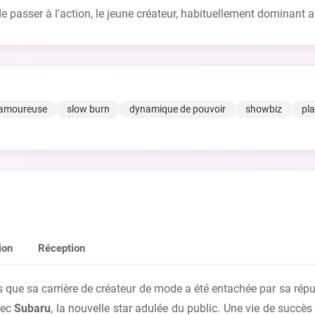
sser à l'action, le jeune créateur, habituellement dominant avec
 amoureuse
slow burn
dynamique de pouvoir
showbiz
pl
ion
Réception
 que sa carrière de créateur de mode a été entachée par sa répu
avec
Subaru
, la nouvelle star adulée du public. Une vie de succè