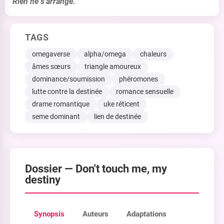
Rien ne s'arrange.
TAGS
omegaverse
alpha/omega
chaleurs
âmes sœurs
triangle amoureux
dominance/soumission
phéromones
lutte contre la destinée
romance sensuelle
drame romantique
uke réticent
seme dominant
lien de destinée
Dossier —
Don't touch me, my
destiny
Synopsis
Auteurs
Adaptations