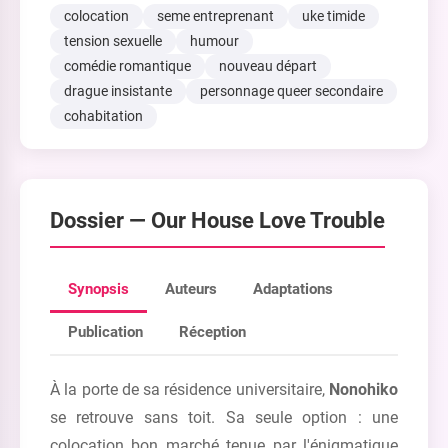
colocation
seme entreprenant
uke timide
tension sexuelle
humour
comédie romantique
nouveau départ
drague insistante
personnage queer secondaire
cohabitation
Dossier —
Our House Love Trouble
Synopsis
Auteurs
Adaptations
Publication
Réception
À la porte de sa résidence universitaire,
Nonohiko
se retrouve sans toit. Sa seule option : une
colocation bon marché tenue par l'énigmatique