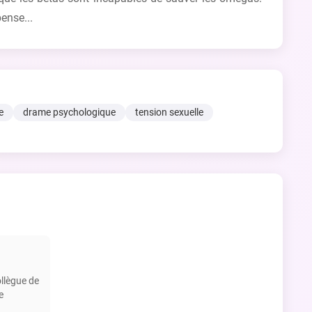
pense...
e
drame psychologique
tension sexuelle
ollègue de
e