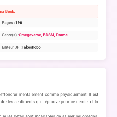
ana Book.
Pages :
196
Genre(s) :
Omegaverse
, BDSM
, Drame
Editeur JP :
Takeshobo
s'effondrer mentalement comme physiquement. Il est
tre les sentiments qu'il éprouve pour ce dernier et la
 que les bêtas sont incapables de sauver les omégas.