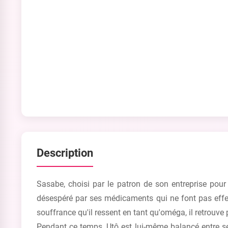
Description
Sasabe, choisi par le patron de son entreprise po
désespéré par ses médicaments qui ne font pas effet e
souffrance qu'il ressent en tant qu'oméga, il retrouve p
Pendant ce temps, Utô est lui-même balancé entre se