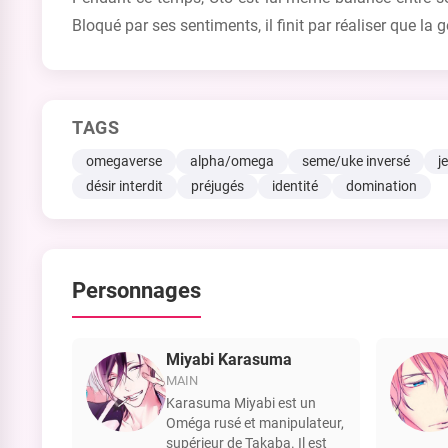
Bloqué par ses sentiments, il finit par réaliser que la 
TAGS
omegaverse
alpha/omega
seme/uke inversé
j
désir interdit
préjugés
identité
domination
Personnages
Miyabi Karasuma
MAIN
Karasuma Miyabi est un
Oméga rusé et manipulateur,
supérieur de Takaba. Il est