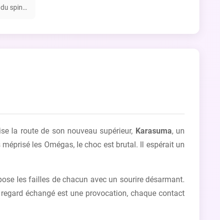
du spin-
 wa Boku
en couple
roise la route de son nouveau supérieur,
Karasuma
, un
éprisé les Omégas, le choc est brutal. Il espérait un
pose les failles de chacun avec un sourire désarmant.
e regard échangé est une provocation, chaque contact