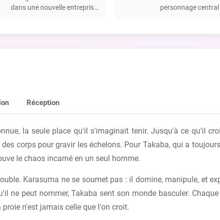
dans une nouvelle entreprise
personnage central 
où son supérieur est un
off "Kurui Naku no
Oméga, Karasuma, et aspire
no Ban;β" où il est 
à la tranquillité.
avec Sasabe.
ion
Réception
nnue, la seule place qu'il s'imaginait tenir. Jusqu'à ce qu'il c
s corps pour gravir les échelons. Pour Takaba, qui a toujours m
 trouve le chaos incarné en un seul homme.
 trouble. Karasuma ne se soumet pas : il domine, manipule, et ex
 qu'il ne peut nommer, Takaba sent son monde basculer. Chaqu
proie n'est jamais celle que l'on croit.