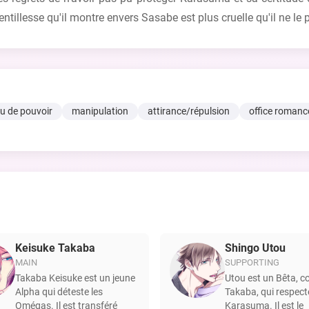
gentillesse qu'il montre envers Sasabe est plus cruelle qu'il ne le 
eu de pouvoir
manipulation
attirance/répulsion
office romanc
Keisuke Takaba
Shingo Utou
MAIN
SUPPORTING
Takaba Keisuke est un jeune
Utou est un Bêta, c
Alpha qui déteste les
Takaba, qui respect
Omégas. Il est transféré
Karasuma. Il est le