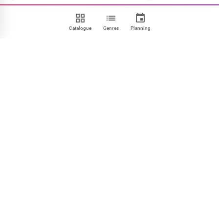
Catalogue
Genres
Planning
Contact
FAQ
CGU
Confidentialité
Cookies
Mentions
Paramétrer
NOUS SUIVRE
Facebook
X
Instagram