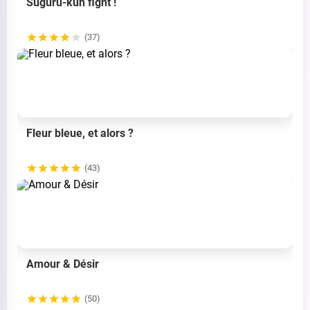
Suguru-kun fight !
(37)
Fleur bleue, et alors ?
(43)
Amour & Désir
(50)