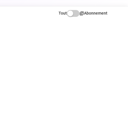
Tout
Abonnement
ATION
NOUS SUIVRE
Facebook
X
Instagram
r