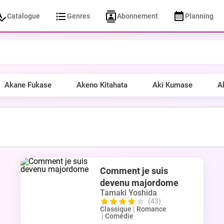
Catalogue
Genres
Abonnement
Planning
Akane Fukase
Akeno Kitahata
Aki Kumase
A
Comment je suis
devenu majordome
Tamaki Yoshida
(43)
Classique
|
Romance
|
Comédie