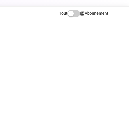
Tout
Abonnement
ATION
NOUS SUIVRE
Facebook
X
Instagram
r