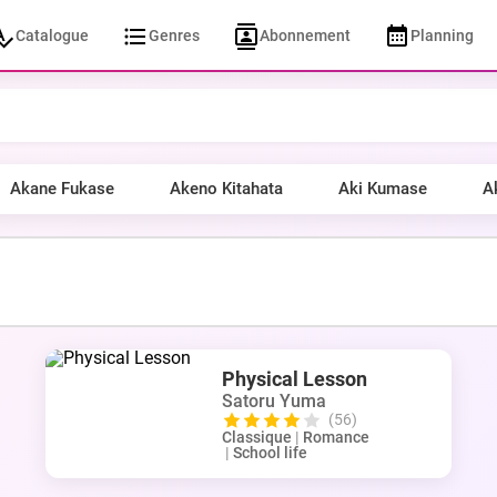
Catalogue
Genres
Abonnement
Planning
Akane Fukase
Akeno Kitahata
Aki Kumase
A
Physical Lesson
Satoru Yuma
(56)
Classique
|
Romance
|
School life