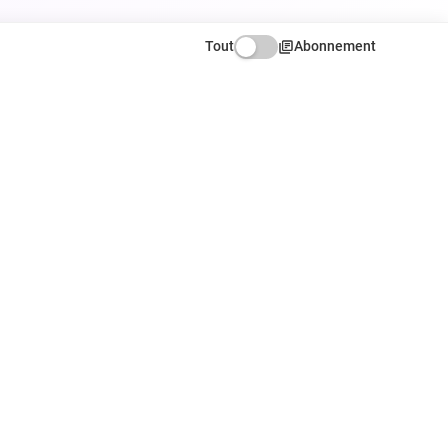
Tout
Abonnement
ATION
NOUS SUIVRE
Facebook
X
Instagram
r