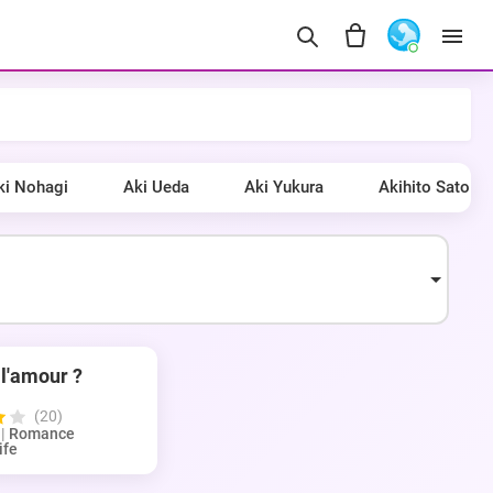
ki Nohagi
Aki Ueda
Aki Yukura
Akihito Sato
 l'amour ?
(20)
|
Romance
ife