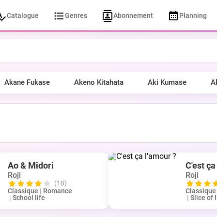
Catalogue
Genres
Abonnement
Planning
Akane Fukase
Akeno Kitahata
Aki Kumase
A
Ao & Midori
C'est ça
Roji
Roji
(18)
Classique
|
Romance
Classique
|
School life
|
Slice of l