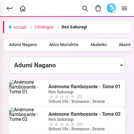
Catalogue
Ren Sakuragi
Accueil
Adumi Nagano
Ahiru Morishita
Akabeko
Akane 
Anémone flamboyante - Tome 01
Ren Sakuragi
(0)
School life
|
Romance
|
Drame
Anémone flamboyante - Tome 02
Ren Sakuragi
(0)
School life
|
Romance
|
Drame