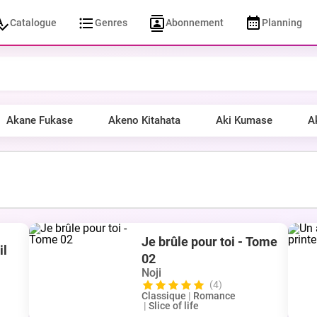
Catalogue
Genres
Abonnement
Planning
Akane Fukase
Akeno Kitahata
Aki Kumase
A
Je brûle pour toi - Tome
il
02
Noji
(4)
Classique
|
Romance
|
Slice of life