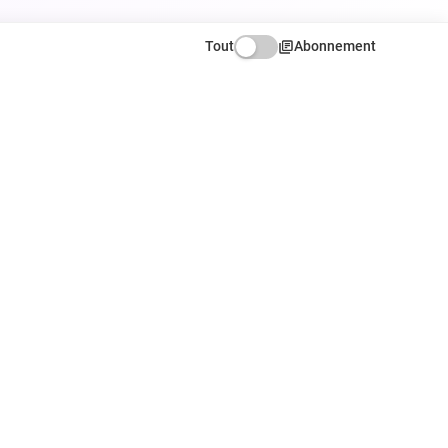
Tout
Abonnement
ATION
NOUS SUIVRE
Facebook
X
Instagram
r