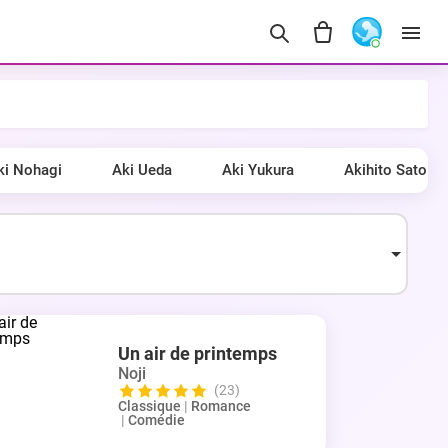
ki Nohagi
Aki Ueda
Aki Yukura
Akihito Sato
Un air de printemps
Noji
(23)
Classique
|
Romance
|
Comédie