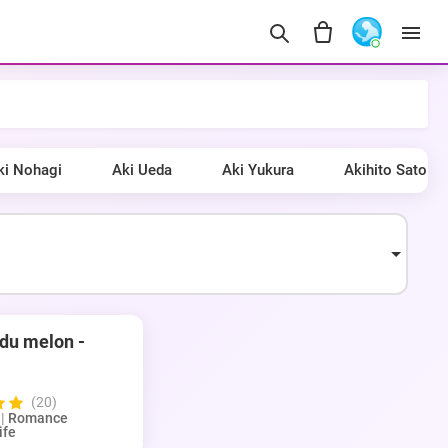
ki Nohagi
Aki Ueda
Aki Yukura
Akihito Sato
 du melon -
(20)
|
Romance
ife