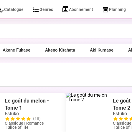
Catalogue
Genres
Abonnement
Planning
Akane Fukase
Akeno Kitahata
Aki Kumase
A
Le goût du melon -
Le goût
Tome 1
Tome 2
Estuko
Estuko
(18)
Classique
|
Romance
Classique
|
Slice of life
|
Slice of l