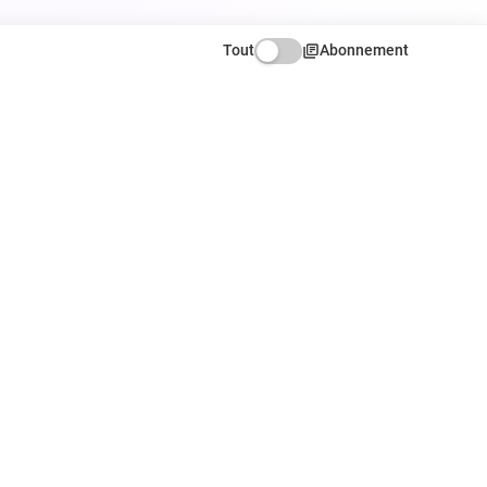
Tout
Abonnement
ATION
NOUS SUIVRE
Facebook
X
Instagram
r