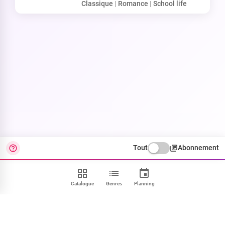
Classique
|
Romance
|
School life
Tout
Abonnement
Catalogue
Genres
Planning
Contact
FAQ
CGU
Confidentialité
Cookies
Mentions