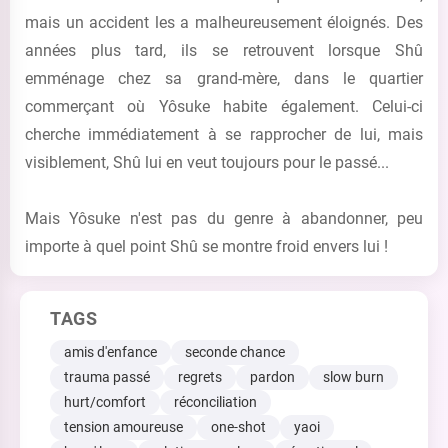
mais un accident les a malheureusement éloignés. Des
années plus tard, ils se retrouvent lorsque Shû
emménage chez sa grand-mère, dans le quartier
commerçant où Yôsuke habite également. Celui-ci
cherche immédiatement à se rapprocher de lui, mais
visiblement, Shû lui en veut toujours pour le passé...
Mais Yôsuke n'est pas du genre à abandonner, peu
importe à quel point Shû se montre froid envers lui !
TAGS
amis d'enfance
seconde chance
trauma passé
regrets
pardon
slow burn
hurt/comfort
réconciliation
tension amoureuse
one-shot
yaoi