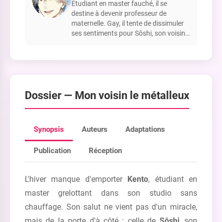
Étudiant en master fauché, il se
destine à devenir professeur de
maternelle. Gay, il tente de dissimuler
ses sentiments pour Sôshi, son voisin,
envers qui il est ouvert et curieux.
Dossier —
Mon voisin le métalleux
Synopsis
Auteurs
Adaptations
Publication
Réception
L'hiver manque d'emporter
Kento
, étudiant en
master grelottant dans son studio sans
chauffage. Son salut ne vient pas d'un miracle,
mais de la porte d'à côté : celle de
Sôshi
, son