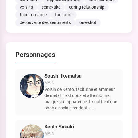
voisins
seme/uke
caring relationship
food romance
taciturne
découverte des sentiments
one-shot
Personnages
Soushi Ikematsu
MAIN
Voisin de Kento, taciturne et amateur
de métal, il est doux et attentionné
malgré son apparence. Il souffre d'une
phobie sociale rendant la
communication verbale difficile.
Kento Sakaki
MAIN