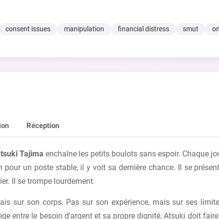
consent issues
manipulation
financial distress
smut
on
ion
Réception
tsuki Tajima
enchaîne les petits boulots sans espoir. Chaque jou
our un poste stable, il y voit sa dernière chance. Il se présente
ier. Il se trompe lourdement.
is sur son corps. Pas sur son expérience, mais sur ses limit
e entre le besoin d'argent et sa propre dignité, Atsuki doit faire u