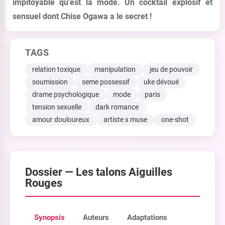
impitoyable qu'est la mode. Un cocktail explosif et
sensuel dont Chise Ogawa a le secret !
TAGS
relation toxique
manipulation
jeu de pouvoir
soumission
seme possessif
uke dévoué
drame psychologique
mode
paris
tension sexuelle
dark romance
amour douloureux
artiste x muse
one-shot
Dossier —
Les talons Aiguilles
Rouges
Synopsis
Auteurs
Adaptations