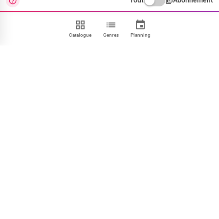
Tout
Abonnement
Catalogue
Genres
Planning
Contact
FAQ
CGU
Confidentialité
Cookies
Mentions
Paramétrer
NOUS SUIVRE
Facebook
X
Instagram