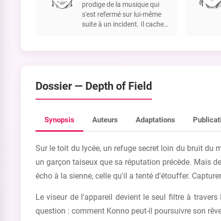
prodige de la musique qui
s'est refermé sur lui-même
suite à un incident. Il cache
son mal-être derrière une
façade joyeuse et est en
quête de son identité et de sa
sexualité.
Dossier —
Depth of Field
Synopsis
Auteurs
Adaptations
Publicat
Sur le toit du lycée, un refuge secret loin du bruit du
un garçon taiseux que sa réputation précède. Mais de
écho à la sienne, celle qu'il a tenté d'étouffer. Captur
Le viseur de l'appareil devient le seul filtre à tra
question : comment Konno peut-il poursuivre son rêve a