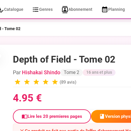
Catalogue
Genres
Abonnement
Planning
d - Tome 02
Depth of Field - Tome 02
Par
Hishakai Shindo
Tome 2
16 ans et plus
(89 avis)
4.95 €
Version phys
Lire les 20 premieres pages
Ce produit ne fait pas partie de l'offre d'abonnement H