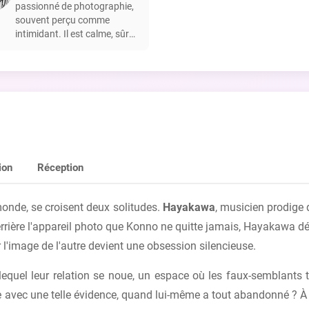
passionné de photographie,
souvent perçu comme
intimidant. Il est calme, sûr
de lui et sert de point
d'ancrage pour Hayakawa.
ion
Réception
 monde, se croisent deux solitudes.
Hayakawa
, musicien prodige 
rrière l'appareil photo que Konno ne quitte jamais, Hayakawa déc
er l'image de l'autre devient une obsession silencieuse.
vers lequel leur relation se noue, un espace où les faux-semblan
vec une telle évidence, quand lui-même a tout abandonné ? À trop