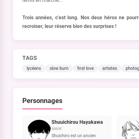
remis en marche...
Trois années, c'est long. Nos deux héros ne pourr
recroiser, leur réserve bien des surprises !
TAGS
lycéens
slow burn
first love
artistes
photog
Personnages
Shuuichirou Hayakawa
MAIN
Shuichiro est un ancien