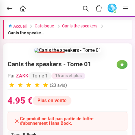
Catalogue
Canis the speakers
Accueil
Canis the speakers - Tome 01
Indisponible
Canis the speakers - Tome 01
Par
ZAKK
Tome 1
16 ans et plus
(23 avis)
4.95 €
Plus en vente
Ce produit ne fait pas partie de l'offre
d'abonnement Hana Book.
Type :
E-Book