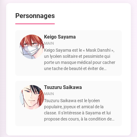
Personnages
Keigo Sayama
MAIN
Keigo Sayama est le « Mask Danshi »,
un lycéen solitaire et pessimiste qui
porte un masque médical pour cacher
une tache de beauté et éviter de
blesser les autres. Il aime les jeux vidéo
et les mangas.
Tsuzuru Saikawa
MAIN
Tsuzuru Saikawa est le lycéen
populaire, joyeux et amical de la
classe. Il s'intéresse à Sayama et lui
propose des cours, à la condition de
pouvoir explorer ce qui se trouve sous
son masque.