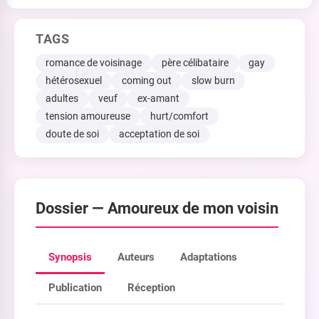
TAGS
romance de voisinage
père célibataire
gay
hétérosexuel
coming out
slow burn
adultes
veuf
ex-amant
tension amoureuse
hurt/comfort
doute de soi
acceptation de soi
Dossier —
Amoureux de mon voisin
Synopsis
Auteurs
Adaptations
Publication
Réception