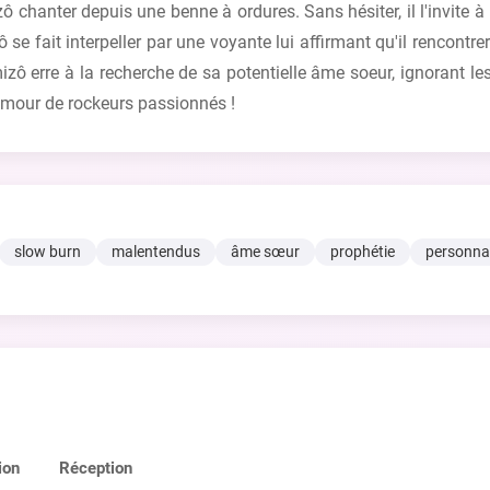
chanter depuis une benne à ordures. Sans hésiter, il l'invite à
ô se fait interpeller par une voyante lui affirmant qu'il rencontr
mizô erre à la recherche de sa potentielle âme soeur, ignorant le
 d'amour de rockeurs passionnés !
slow burn
malentendus
âme sœur
prophétie
personna
ion
Réception