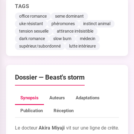
TAGS
office romance
seme dominant
uke résistant
phéromones
instinct animal
tension sexuelle
attirance irrésistible
dark romance
slow burn
médecin
supérieur/subordonné
lutte intérieure
Dossier —
Beast's storm
Synopsis
Auteurs
Adaptations
Publication
Réception
Le docteur
Akira Miyaji
vit sur une ligne de crête.